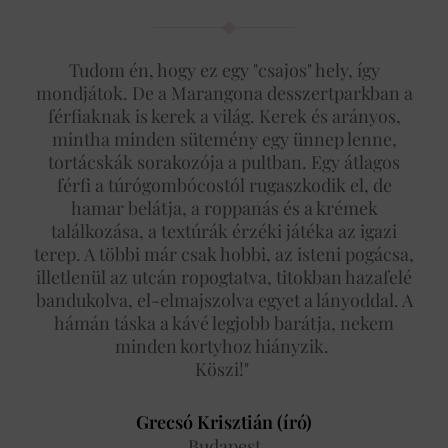
Tudom én, hogy ez egy "csajos" hely, így
mondjátok. De a Marangona desszertparkban a
férfiaknak is kerek a világ. Kerek és arányos,
mintha minden sütemény egy ünnep lenne,
tortácskák sorakozója a pultban. Egy átlagos
férfi a túrógombócostól rugaszkodik el, de
hamar belátja, a roppanás és a krémek
találkozása, a textúrák érzéki játéka az igazi
terep. A többi már csak hobbi, az isteni pogácsa,
illetlenül az utcán ropogtatva, titokban hazafelé
bandukolva, el-elmajszolva egyet a lányoddal. A
hámán táska a kávé legjobb barátja, nekem
minden kortyhoz hiányzik.
Köszi!"
Grecsó Krisztián (író)
Budapest