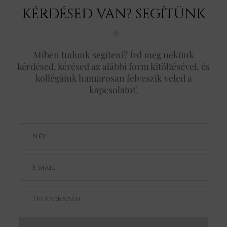
KÉRDÉSED VAN? SEGÍTÜNK
Miben tudunk segíteni? Írd meg nekünk
kérdésed, kérésed az alábbi form kitöltésével, és
kollégáink hamarosan felveszik veled a
kapcsolatot!