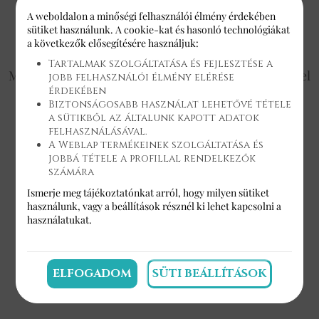
KEDVENC TORTÁINK
A weboldalon a minőségi felhasználói élmény érdekében
sütiket használunk. A cookie-kat és hasonló technológiákat
a következők elősegítésére használjuk:
Tartalmak szolgáltatása és fejlesztése a
Meglepetésnek születésnapra, ünnepekre? Fedezd fel
jobb felhasználói élmény elérése
a Marangona kedvenc tortáit, és élvezd az édes
érdekében
Biztonságosabb használat lehetővé tétele
életet!
a sütikből az általunk kapott adatok
felhasználásával.
A Weblap termékeinek szolgáltatása és
jobbá tétele a profillal rendelkezők
számára
Ismerje meg tájékoztatónkat arról, hogy milyen sütiket
használunk, vagy a
beállítások
résznél ki lehet kapcsolni a
használatukat.
ELFOGADOM
SÜTI BEÁLLÍTÁSOK
KÓKUSZ, 3 CSOKI, KÁVÉ, RUM TORTA