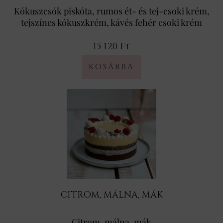
Kókuszcsók piskóta, rumos ét- és tej-csoki krém,
tejszínes kókuszkrém, kávés fehér csoki krém
15 120 Ft
CITROM, MÁLNA, MÁK
Citrom, málna, mák