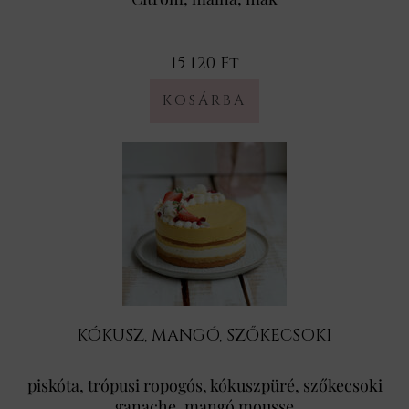
15 120 Ft
KÓKUSZ, MANGÓ, SZŐKECSOKI
piskóta, trópusi ropogós, kókuszpüré, szőkecsoki
ganache, mangó mousse