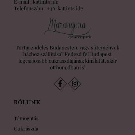
E-mail :
kattints ide
Telefonszám :
+36-kattints ide
Tortarendelés Budapesten, vagy sütemények
házhoz szállítása? Fedezd fel Budapest
legcsajosabb cukrászdájának kínálatát, akár
otthonodban is!
RÓLUNK
Támogatás
Cukrászda