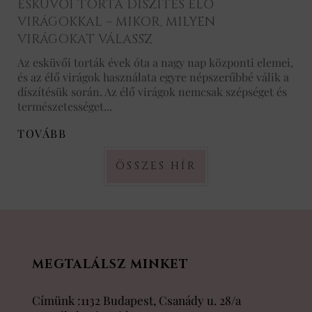
ESKÜVŐI TORTA DÍSZÍTÉS ÉLŐ
VIRÁGOKKAL – MIKOR, MILYEN
VIRÁGOKAT VÁLASSZ
Az esküvői torták évek óta a nagy nap központi elemei,
és az élő virágok használata egyre népszerűbbé válik a
díszítésük során. Az élő virágok nemcsak szépséget és
természetességet...
TOVÁBB
ÖSSZES HÍR
MEGTALÁLSZ MINKET
Címünk :1132 Budapest, Csanády u. 28/a