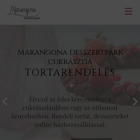
Marangona desszertpark
cukrászda
TORTARENDELÉS
Élvezd az édes kényeztetést a
cukrászdánkban vagy az otthonod
kényelmében. Rendelj tortát, desszerteket
online házhozszállítással.
CUKRÁSZDA
WEBSHOP