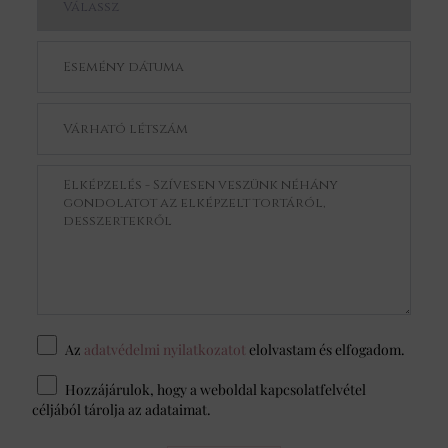
Az
adatvédelmi nyilatkozatot
elolvastam és elfogadom.
Hozzájárulok, hogy a weboldal kapcsolatfelvétel
céljából tárolja az adataimat.