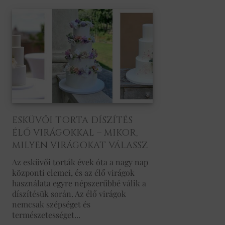
ESKÜVŐI TORTA DÍSZÍTÉS
ÉLŐ VIRÁGOKKAL – MIKOR,
MILYEN VIRÁGOKAT VÁLASSZ
Az esküvői torták évek óta a nagy nap
központi elemei, és az élő virágok
használata egyre népszerűbbé válik a
díszítésük során. Az élő virágok
nemcsak szépséget és
természetességet...