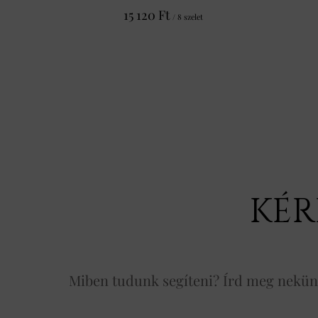
15 120 Ft
/ 8 szelet
KÉR
Miben tudunk segíteni? Írd meg nekünk 