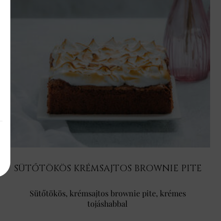
SÜTŐTÖKÖS KRÉMSAJTOS BROWNIE PITE
Sütőtökös, krémsajtos brownie pite, krémes
tojáshabbal