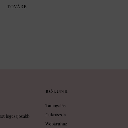
TOVÁBB
RÓLUNK
Támogatás
Cukrászda
st legcsajosabb
Webáruház