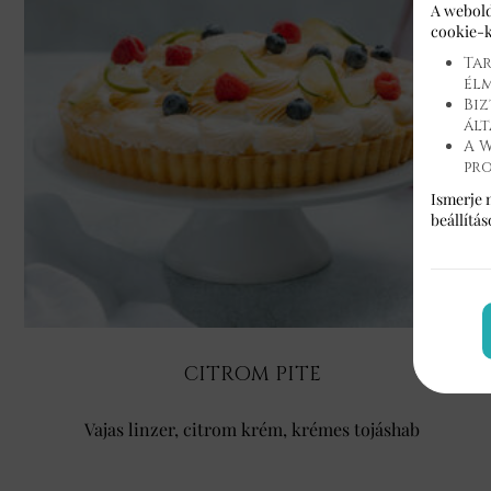
A webold
cookie-k
Tar
él
Biz
ált
A W
pr
Ismerje 
beállítá
CITROM PITE
Vajas linzer, citrom krém, krémes tojáshab