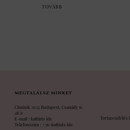
TOVÁBB
MEGTALÁLSZ MINKET
Címünk :1132 Budapest, Csanády u.
28/a
Tortarendelés 
E-mail :
kattints ide
Telefonszám :
+36-kattints ide