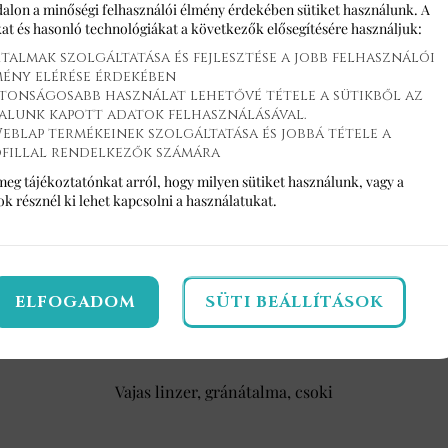
alon a minőségi felhasználói élmény érdekében sütiket használunk. A
at és hasonló technológiákat a következők elősegítésére használjuk:
talmak szolgáltatása és fejlesztése a jobb felhasználói
mény elérése érdekében
tonságosabb használat lehetővé tétele a sütikből az
alunk kapott adatok felhasználásával.
eblap termékeinek szolgáltatása és jobbá tétele a
ofillal rendelkezők számára
meg tájékoztatónkat arról, hogy milyen sütiket használunk, vagy a
sok
résznél ki lehet kapcsolni a használatukat.
ELFOGADOM
SÜTI BEÁLLÍTÁSOK
GRÁNÁTALMA CSOKI PITE
Vajas linzer, gránátalma, csoki