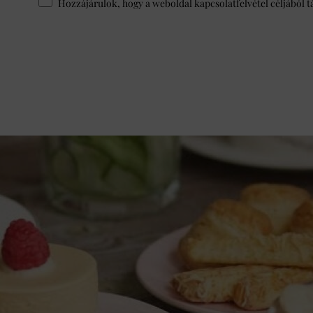
Hozzájárulok, hogy a weboldal kapcsolatfelvétel céljából t