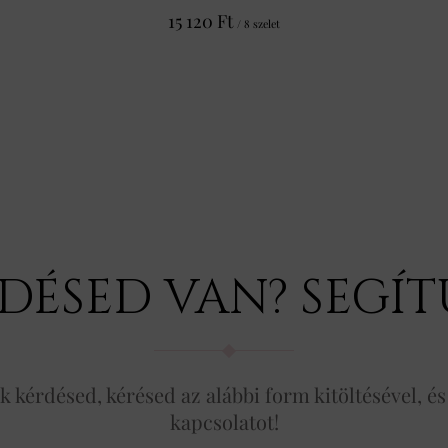
15 120 Ft
/ 8 szelet
DÉSED VAN? SEGÍ
kérdésed, kérésed az alábbi form kitöltésével, és
kapcsolatot!