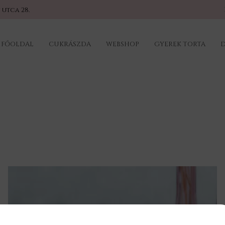
 utca 28.
FŐOLDAL
CUKRÁSZDA
WEBSHOP
GYEREK TORTA
D