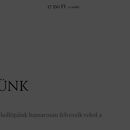
17 550 Ft
/ 9 szelet
TÜNK
 kollégáink hamarosan felveszik veled a