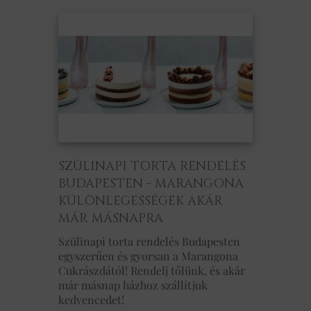
SZÜLINAPI TORTA RENDELÉS
BUDAPESTEN - MARANGONA
KÜLÖNLEGESSÉGEK AKÁR
MÁR MÁSNAPRA
Szülinapi torta rendelés Budapesten
egyszerűen és gyorsan a Marangona
Cukrászdától! Rendelj tőlünk, és akár
már másnap házhoz szállítjuk
kedvencedet!