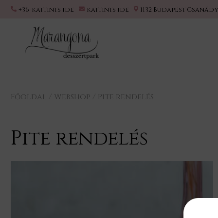
+36-kattints ide
kattints ide
1132 Budapest Csanády
Főoldal
/
Webshop
/
Pite rendelés
Pite rendelés