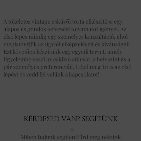
A tökéletes vintage esküvői torta elkészítése egy
alapos és gondos tervezési folyamatot igényel. Az
első lépés mindig egy személyes konzultáció, ahol
megismerjük az ügyfél elképzeléseit és kívánságait.
Ezt követően készítünk egy egyedi tervet, amely
figyelembe veszi az esküvő stílusát, a helyszínt és a
pár személyes preferenciáit. Lépd meg Te is az első
lépést és vedd fel velünk a kapcsolatot!
KÉRDÉSED VAN? SEGÍTÜNK
Miben tudunk segíteni? Írd meg nekünk