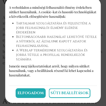
vintage esküvői tortát?
A weboldalon a minőségi felhasználói élmény érdekében
sütiket használunk. A cookie-kat és hasonló technológiákat
a következők elősegítésére használjuk:
A vintage esküvői torták varázsa az elegáns, időtálló
stílusban rejlik, amely a múlt romantikáját és
Tartalmak szolgáltatása és fejlesztése a
jobb felhasználói élmény elérése
nosztalgiáját idézi. Ezek a torták gyakran finom
érdekében
részletekkel, kézzel készített virágokkal, csipkékkel és
Biztonságosabb használat lehetővé tétele
egyéb díszítőelemekkel vannak feldíszítve. A
a sütikből az általunk kapott adatok
Marangona Desszertparkban a vintage esküvői
felhasználásával.
A Weblap termékeinek szolgáltatása és
torták minden egyes darabját gondosan tervezzük és
jobbá tétele a profillal rendelkezők
készítjük el, hogy tökéletesen illeszkedjenek az
számára
esküvő tematikájához és az elképzeléseitekhez.
Ismerje meg tájékoztatónkat arról, hogy milyen sütiket
használunk, vagy a
beállítások
résznél ki lehet kapcsolni a
használatukat.
ELFOGADOM
SÜTI BEÁLLÍTÁSOK
A Marangona Desszertpark