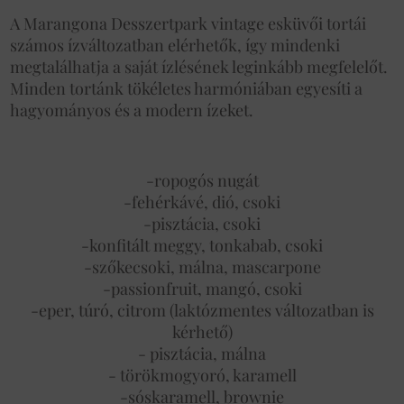
A Marangona Desszertpark vintage esküvői tortái
számos ízváltozatban elérhetők, így mindenki
megtalálhatja a saját ízlésének leginkább megfelelőt.
Minden tortánk tökéletes harmóniában egyesíti a
hagyományos és a modern ízeket.
-ropogós nugát
-fehérkávé, dió, csoki
-pisztácia, csoki
-konfitált meggy, tonkabab, csoki
-szőkecsoki, málna, mascarpone
-passionfruit, mangó, csoki
-eper, túró, citrom (laktózmentes változatban is
kérhető)
- pisztácia, málna
- törökmogyoró, karamell
-sóskaramell, brownie