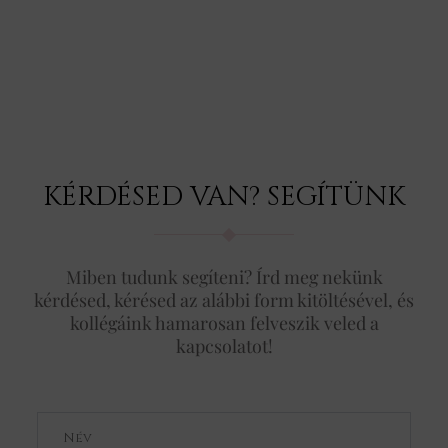
KÉRDÉSED VAN? SEGÍTÜNK
Miben tudunk segíteni? Írd meg nekünk
kérdésed, kérésed az alábbi form kitöltésével, és
kollégáink hamarosan felveszik veled a
kapcsolatot!