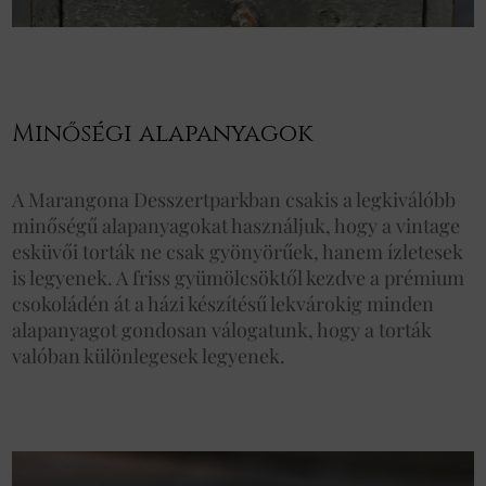
Minőségi alapanyagok
A Marangona Desszertparkban csakis a legkiválóbb
minőségű alapanyagokat használjuk, hogy a vintage
esküvői torták ne csak gyönyörűek, hanem ízletesek
is legyenek. A friss gyümölcsöktől kezdve a prémium
csokoládén át a házi készítésű lekvárokig minden
alapanyagot gondosan válogatunk, hogy a torták
valóban különlegesek legyenek.