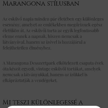
Marangona stílusban
Az esküvő napja minden pár életében egy különleges
esemény, amelyet az emlékekben megőriznek egész
életükön át. Az esküvői torta az egyik legfontosabb
eleme ennek a napnak, hiszen nemcsak a
látványával, hanem az ízével is hozzájárul a
felejthetetlen élményhez.
A Marangona Desszertpark elkötelezett csapata évek
óta készít egyedi, vintage esküvői tortákat, amelyek
nemcsak a látványukkal, hanem az ízükkel is
elkápráztatják a vendégeket.
Mi teszi különlegessé a