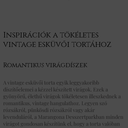
Inspirációk a tökéletes
vintage esküvői tortához
Romantikus virágdíszek
A vintage esküvői torta egyik leggyakoribb
díszítőelemei a kézzel készített virágok. Ezek a
gyönyörű, élethű virágok tökéletesen illeszkednek a
romantikus, vintage hangulathoz. Legyen szó
rózsákról, pünkösdi rózsákról vagy akár
levenduláról, a Marangona Desszertparkban minden
virágot gondosan készítünk el, hogy a torta valóban