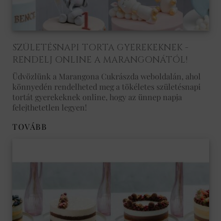
SZÜLETÉSNAPI TORTA GYEREKEKNEK -
RENDELJ ONLINE A MARANGONÁTÓL!
Üdvözlünk a Marangona Cukrászda weboldalán, ahol
könnyedén rendelheted meg a tökéletes születésnapi
tortát gyerekeknek online, hogy az ünnep napja
felejthetetlen legyen!
TOVÁBB