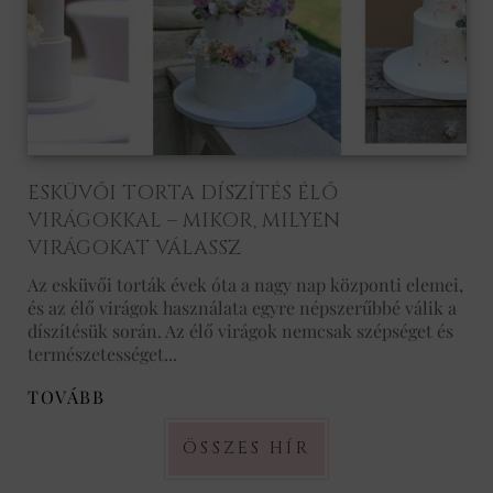
ESKÜVŐI TORTA DÍSZÍTÉS ÉLŐ
VIRÁGOKKAL – MIKOR, MILYEN
VIRÁGOKAT VÁLASSZ
Az esküvői torták évek óta a nagy nap központi elemei,
és az élő virágok használata egyre népszerűbbé válik a
díszítésük során. Az élő virágok nemcsak szépséget és
természetességet...
TOVÁBB
ÖSSZES HÍR