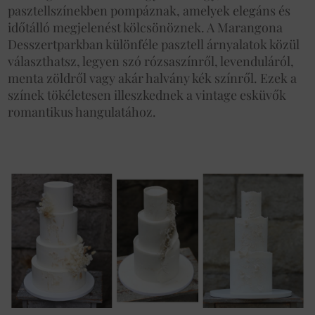
pasztellszínekben pompáznak, amelyek elegáns és
időtálló megjelenést kölcsönöznek. A Marangona
Desszertparkban különféle pasztell árnyalatok közül
választhatsz, legyen szó rózsaszínről, levenduláról,
menta zöldről vagy akár halvány kék színről. Ezek a
színek tökéletesen illeszkednek a vintage esküvők
romantikus hangulatához.