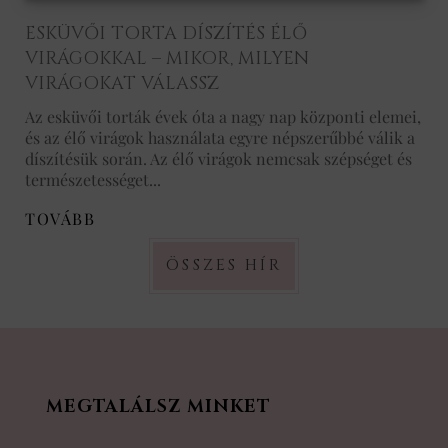
ESKÜVŐI TORTA DÍSZÍTÉS ÉLŐ
VIRÁGOKKAL – MIKOR, MILYEN
VIRÁGOKAT VÁLASSZ
Az esküvői torták évek óta a nagy nap központi elemei,
és az élő virágok használata egyre népszerűbbé válik a
díszítésük során. Az élő virágok nemcsak szépséget és
természetességet...
TOVÁBB
ÖSSZES HÍR
MEGTALÁLSZ MINKET