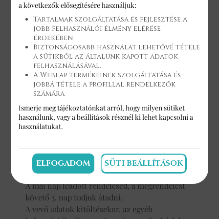
a következők elősegítésére használjuk:
Tartalmak szolgáltatása és fejlesztése a
Első rétegét csokiganache rejti, melyet
jobb felhasználói élmény elérése
tonkababbal varázsolunk egyedivé. A
érdekében
tonkabab egy izgalmas aromájú, markáns
Biztonságosabb használat lehetővé tétele
fűszer, jegyeiben a vaníliát, fahéjat és a
a sütikből az általunk kapott adatok
felhasználásával.
szegfűszeget egyaránt idézi. A ganache
A Weblap termékeinek szolgáltatása és
rétegbe konfitált meggy is kerül, melynek
jobbá tétele a profillal rendelkezők
íze a cherry-ben való főzés során lesz
számára
páratlan. A ganache ellensúlyozásaképp a
Ismerje meg tájékoztatónkat arról, hogy milyen sütiket
sütemény felső rétege egy lágy, selymes
használunk, vagy a
beállítások
résznél ki lehet kapcsolni a
csokimousse, melyet a Callebaut csokoládé
használatukat.
valamint a cherry találkozása tesz
felejthetetlen ízélménnyé. A cherry meggy
miatt nagyszülők kedvence!
ELFOGADOM
SÜTI BEÁLLÍTÁSOK
A mai nap leadott rendelésed, a megrendelést
követő 3. nap tudjuk átadni.
A vevő adatok kitöltésekor, az egyéb