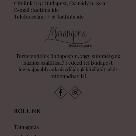
Címünk :1132 Budapest, Csanády u. 28/a
E-mail :
kattints ide
Telefonszám :
+36-kattints ide
Tortarendelés Budapesten, vagy sütemények
házhoz szállítása? Fedezd fel Budapest
legcsajosabb cukrászdájának kínálatát, akár
otthonodban is!
RÓLUNK
Támogatás