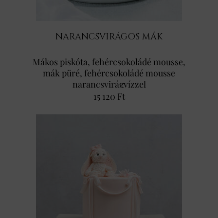
NARANCSVIRÁGOS MÁK
Mákos piskóta, fehércsokoládé mousse,
mák püré, fehércsokoládé mousse
narancsvirágvízzel
15 120 Ft