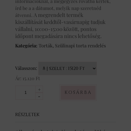
információknál, a megjegyzés rovatba kérlek,
írd be a a dátumot, melyik nap szeretnéd
A megrendelt termék
átvenni.
kiszállítását keddtől-vasárnapig tudjuk
vállalni, 10:00-15:00 között, pontos
időpont megadására nincs lehetőség.
Kategória:
Torták
,
Szülinapi torta rendelés
Válasszon:
Ár:
15.120
Ft
+
KOSÁRBA
-
RÉSZLETEK