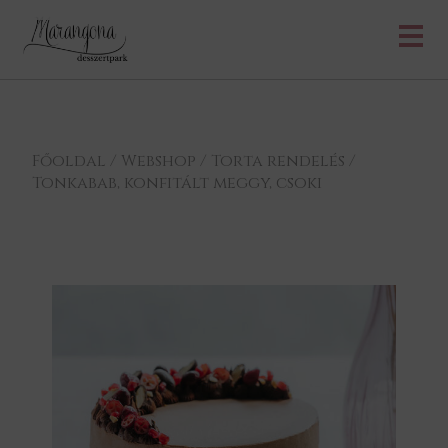
Főoldal
/
Webshop
/
Torta rendelés
/
Tonkabab, konfitált meggy, csoki