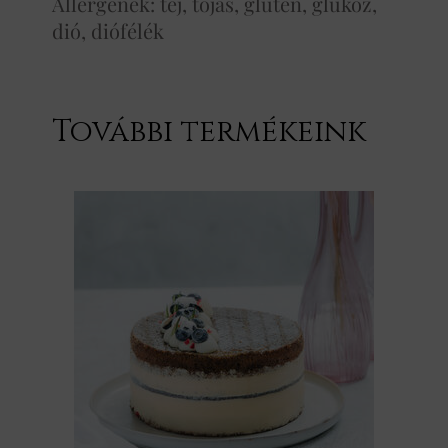
Allergének: tej, tojás, glutén, glükóz,
dió, diófélék
További termékeink