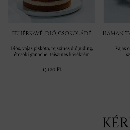
FEHÉRKÁVÉ, DIÓ, CSOKOLÁDÉ
HÁMÁN TÁ
Diós, vajas piskóta, tejszínes diópuding,
Vajas 
étcsoki ganache, tejszínes kávékrém
sz
15 120 Ft
KÉR