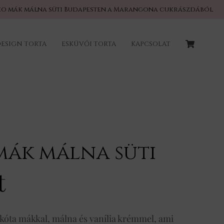
eo mák málna süti Budapesten a Marangona cukrászdából
ESIGN TORTA
ESKÜVŐI TORTA
KAPCSOLAT
mák málna süti
t
skóta mákkal, málna és vanília krémmel, ami