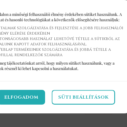
a méztől lesz édes
alon a minőségi felhasználói élmény érdekében sütiket használunk. A
A mai nap leadott rendel
at és hasonló technológiákat a következők elősegítésére használjuk:
Amennyiben korábban sz
talmak szolgáltatása és fejlesztése a jobb felhasználói
aznap, vagy másnap a kés
mény elérése érdekében
tonságosabb használat lehetővé tétele a sütikből az
telefonszámon tudsz.
alunk kapott adatok felhasználásával.
A vevő adatok kitöltések
eblap termékeinek szolgáltatása és jobbá tétele a
írd be a pontos dátumot
ofillal rendelkezők számára
termék kiszállítás
meg tájékoztatónkat arról, hogy milyen sütiket használunk, vagy a
15:00 között, pont
sok
résznél ki lehet kapcsolni a használatukat.
Kategória:
Desszert
ELFOGADOM
SÜTI BEÁLLÍTÁSOK
+
-