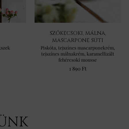
SZŐKECSOKI, MÁLNA,
MASCARPONE SÜTI
kszek
Piskóta, tejszínes mascarponekrém,
tejszínes málnakrém, karamellizált
fehércsoki mousse
1 890 Ft
TÜNK