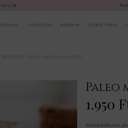
Pal
 utca 28.
FŐOLDAL
CUKRÁSZDA
WEBSHOP
GYEREK TORTA
D
y rendelés
/
Paleo mák málna süti
Paleo 
1.950 F
Mandulalisztes pi