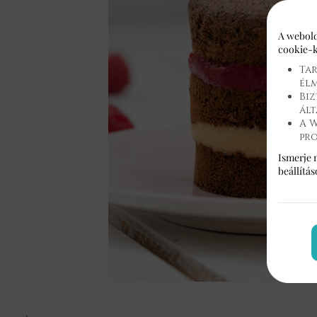
A webold
cookie-k
Tar
él
Biz
ált
A W
pr
Ismerje 
beállítá