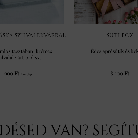
SKA SZILVALEKVÁRRAL
SÜTI BOX
omlós tésztában, krémes
Édes aprósütik és ke
ilvalakvárt találsz.
990 Ft
8 500 Ft
/ 10 dkg
DÉSED VAN? SEGÍ