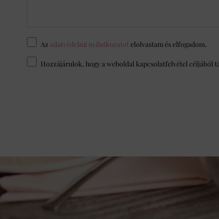
Az
adatvédelmi nyilatkozatot
elolvastam és elfogadom.
Hozzájárulok, hogy a weboldal kapcsolatfelvétel céljából t