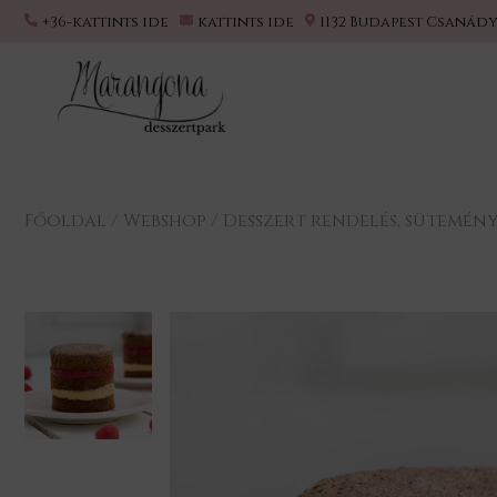
+36-kattints ide
kattints ide
1132 Budapest Csanády
Főoldal
/
Webshop
/
Desszert rendelés, sütemén