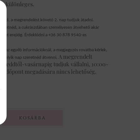
 és különleges.
ésed, a megrendelést követő 2. nap tudjuk átadni.
eretnéd, a cukrászdában személyesen átvehető akár
zlet erejéig. Érdeklődni a +36 30 878 9540-es
or, az egyéb információknál, a megjegyzés rovatba kérlek,
A megrendelt
, melyik nap szeretnéd átvenni.
át keddtől-vasárnapig tudjuk vállalni, 10:00-
os időpont megadására nincs lehetőség.
ek
KOSÁRBA