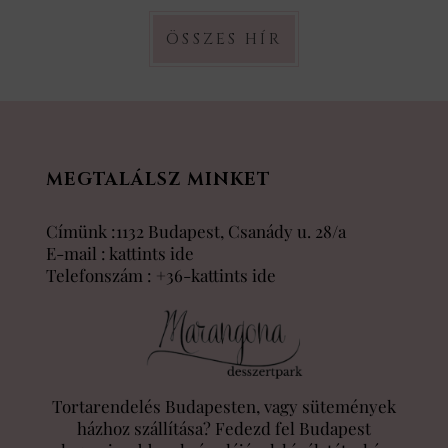
ÖSSZES HÍR
MEGTALÁLSZ MINKET
Címünk :1132 Budapest, Csanády u. 28/a
E-mail :
kattints ide
Telefonszám :
+36-kattints ide
Tortarendelés Budapesten, vagy sütemények
házhoz szállítása? Fedezd fel Budapest