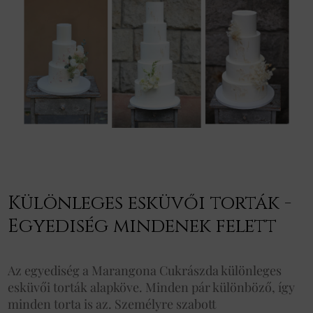
Különleges esküvői torták -
Egyediség mindenek felett
Az egyediség a Marangona Cukrászda különleges
esküvői torták alapköve. Minden pár különböző, így
minden torta is az. Személyre szabott