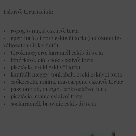
Esküvői torta ízeink:
• ropogós nugát esküvői torta
• eper, túró, citrom esküvői torta (laktózmentes
változatban is kérhető)
• törökmogyoró, karamell esküvői torta
• fehérkávé, dió, csoki esküvői torta
• pisztácia, csoki esküvői torta
• konfitált meggy, tonkabab, csoki esküvői torta
• szőkecsoki, málna, mascarpone esküvői tortar
• passionfruit, mangó, csoki esküvői torta
• pisztácia, málna esküvői torta
• sóskaramell, brownie esküvői torta