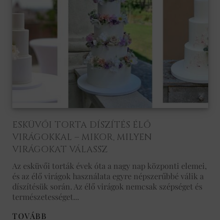
ESKÜVŐI TORTA DÍSZÍTÉS ÉLŐ
VIRÁGOKKAL – MIKOR, MILYEN
VIRÁGOKAT VÁLASSZ
Az esküvői torták évek óta a nagy nap központi elemei,
és az élő virágok használata egyre népszerűbbé válik a
díszítésük során. Az élő virágok nemcsak szépséget és
természetességet...
TOVÁBB