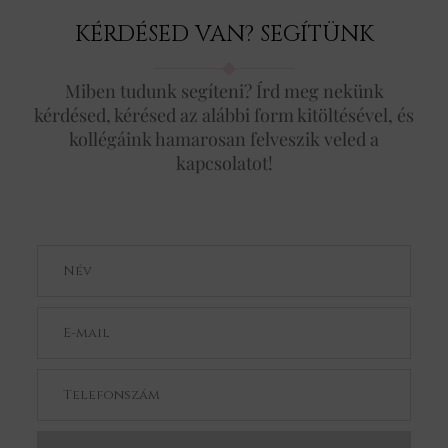
KÉRDÉSED VAN? SEGÍTÜNK
Miben tudunk segíteni? Írd meg nekünk
kérdésed, kérésed az alábbi form kitöltésével, és
kollégáink hamarosan felveszik veled a
kapcsolatot!