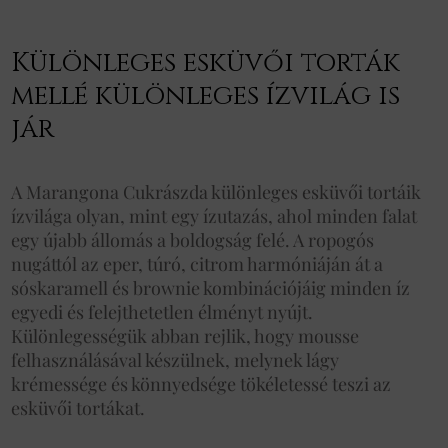
Különleges esküvői torták
mellé különleges ízvilág is
jár
A Marangona Cukrászda különleges esküvői tortáik
ízvilága olyan, mint egy ízutazás, ahol minden falat
egy újabb állomás a boldogság felé. A ropogós
nugáttól az eper, túró, citrom harmóniáján át a
sóskaramell és brownie kombinációjáig minden íz
egyedi és felejthetetlen élményt nyújt.
Különlegességük abban rejlik, hogy mousse
felhasználásával készülnek, melynek lágy
krémessége és könnyedsége tökéletessé teszi az
esküvői tortákat.