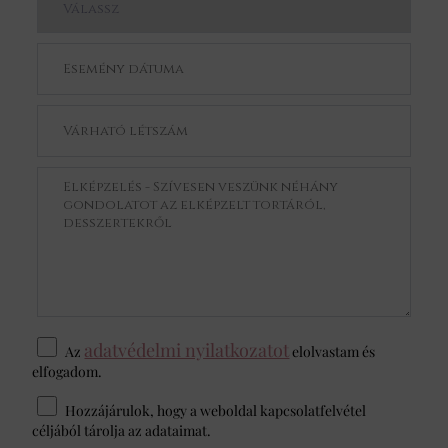
adatvédelmi nyilatkozatot
Az
elolvastam és
elfogadom.
Hozzájárulok, hogy a weboldal kapcsolatfelvétel
céljából tárolja az adataimat.