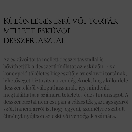
Különleges esküvői torták
mellett esküvői
desszertasztal
Az esküvői torta mellett desszertasztallal is
bővíthetjük a desszertkínálatot az esküvőn. Ez a
koncepció tökéletes kiegészítője az esküvői tortának,
lehetőséget biztosítva a vendégeknek, hogy különféle
desszertekből válogathassanak, így mindenki
megtalálhatja a számára tökéletes édes finomságot. A
desszertasztal nem csupán a választék gazdagságáról
szól, hanem arról is, hogy egyedi, személyre szabott
élményt nyújtson az esküvői vendégek számára.