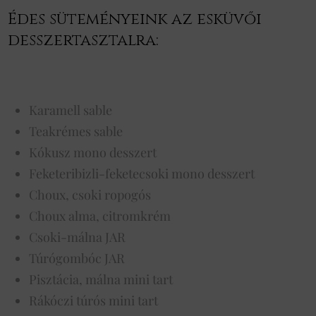
Édes süteményeink az esküvői
desszertasztalra:
Karamell sable
Teakrémes sable
Kókusz mono desszert
Feketeribizli-feketecsoki mono desszert
Choux, csoki ropogós
Choux alma, citromkrém
Csoki-málna JAR
Túrógombóc JAR
Pisztácia, málna mini tart
Rákóczi túrós mini tart