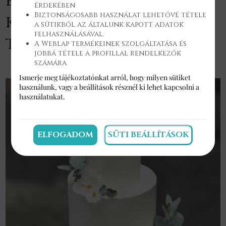
eddig elkészült
érdekében
Biztonságosabb használat lehetővé tétele
különleges esküvői
a sütikből az általunk kapott adatok
felhasználásával.
tortáinkból!
A Weblap termékeinek szolgáltatása és
jobbá tétele a profillal rendelkezők
számára
Ismerje meg tájékoztatónkat arról, hogy milyen sütiket
használunk, vagy a
beállítások
résznél ki lehet kapcsolni a
használatukat.
ELFOGADOM
SÜTI BEÁLLÍTÁSOK