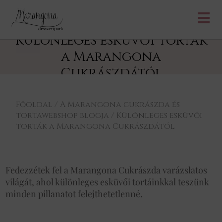
Különleges esküvői torták
a Marangona
Cukrászdától
Főoldal
/
A Marangona cukrászda és
tortawebshop blogja
/
Különleges esküvői
torták a Marangona Cukrászdától
Fedezzétek fel a Marangona Cukrászda varázslatos
világát, ahol különleges esküvői tortáinkkal teszünk
minden pillanatot felejthetetlenné.