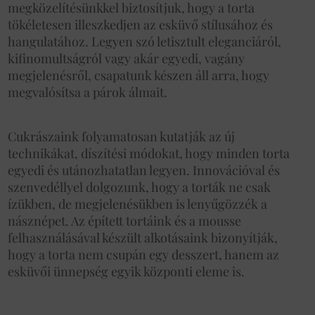
megközelítésünkkel biztosítjuk, hogy a torta
tökéletesen illeszkedjen az esküvő stílusához és
hangulatához. Legyen szó letisztult eleganciáról,
kifinomultságról vagy akár egyedi, vagány
megjelenésről, csapatunk készen áll arra, hogy
megvalósítsa a párok álmait.
Cukrászaink folyamatosan kutatják az új
technikákat, díszítési módokat, hogy minden torta
egyedi és utánozhatatlan legyen. Innovációval és
szenvedéllyel dolgozunk, hogy a torták ne csak
ízükben, de megjelenésükben is lenyűgözzék a
násznépet. Az épített tortáink és a mousse
felhasználásával készült alkotásaink bizonyítják,
hogy a torta nem csupán egy desszert, hanem az
esküvői ünnepség egyik központi eleme is.