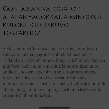
Gondosan válogatott
alapanyagokkal a minőségi
különleges esküvői
tortákhoz
A Marangona Cukrászdában kizárólag gondosan
válogatott alapanyagok kerülnek felhasználásra.
Tudatában vagyunk annak, hogy az ízélmény alapja a
minőség, ezért nem ismerünk kompromisszumot,
amikor a hozzávalókról van szó. Akár a ropogós
nugát, az édes-savanykás passionfruit vagy a
mennyei pisztácia kerül a tortákba, biztosak lehetünk
abban, hogy minden alapanyag a lehető legfrissebb
és legkiválóbb minőségű.