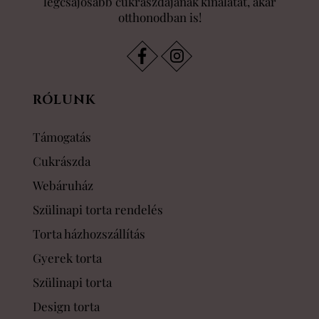
legcsajosabb cukrászdájának kínálatát, akár
otthonodban is!
RÓLUNK
Támogatás
Cukrászda
Webáruház
Szülinapi torta rendelés
Torta házhozszállítás
Gyerek torta
Szülinapi torta
Design torta